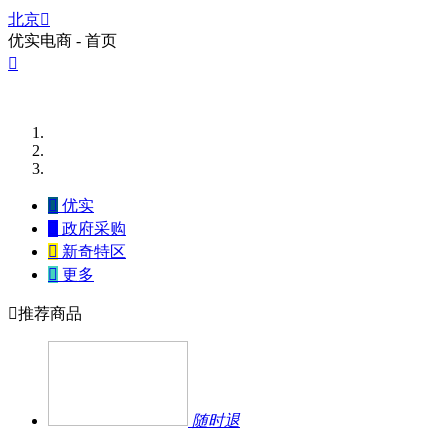
北京

优实电商 - 首页


优实

政府采购

新奇特区

更多

推荐商品
随时退