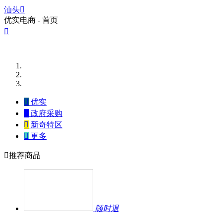
汕头

优实电商 - 首页


优实

政府采购

新奇特区

更多

推荐商品
随时退