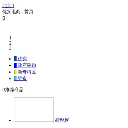
北京

优实电商 - 首页


优实

政府采购

新奇特区

更多

推荐商品
随时退