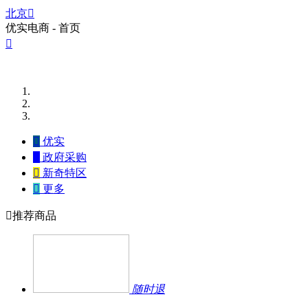
北京

优实电商 - 首页


优实

政府采购

新奇特区

更多

推荐商品
随时退