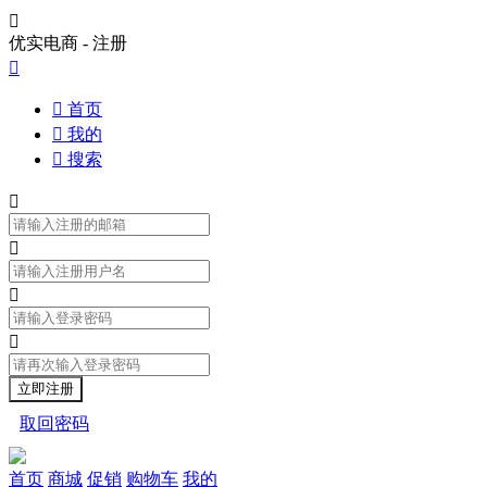

优实电商 - 注册


首页

我的

搜索




取回密码
首页
商城
促销
购物车
我的