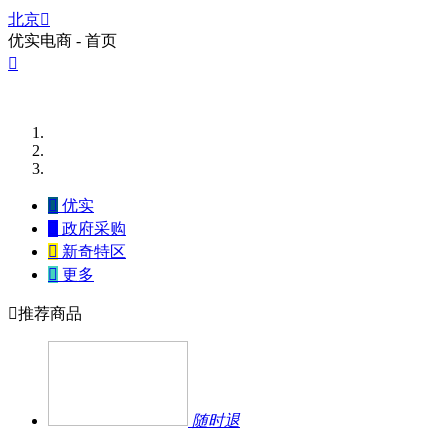
北京

优实电商 - 首页


优实

政府采购

新奇特区

更多

推荐商品
随时退